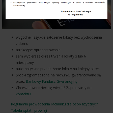
wygodne i szybkie założenie lokaty bez wychodzenia
z domu
atrakcyjne oprocentowanie
sam wybierasz okres trwania lokaty 3 lub 6
miesięczny
automatyczne przedłużenie lokaty na kolejny okres
Środki zgromadzone na rachunku gwarantowane są
przez
Bankowy Fundusz Gwarancyjny
Chcesz dowiedzieć się więcej? Zapraszamy do
kontaktu!
Regulamin prowadzenia rachunku dla osób fizycznych
Tabela opłat i prowizji