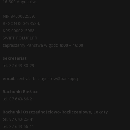
16-300 Augustów,
NIP 8460002559,
REGON 000493534,
KRS 0000215988
SWIFT POLUPLPR
zapraszamy Państwa w godz.
8:00 – 16:00
Sekretariat
tel. 87 643-30-29
email:
centrala-bs.augustow@bankbps.pl
Rachunki Bieżące
tel. 87 643-66-21
Rachunki Oszczędnościowo-Rozliczeniowe, Lokaty
tel. 87 643-25-41
tel. 87 643-66-11