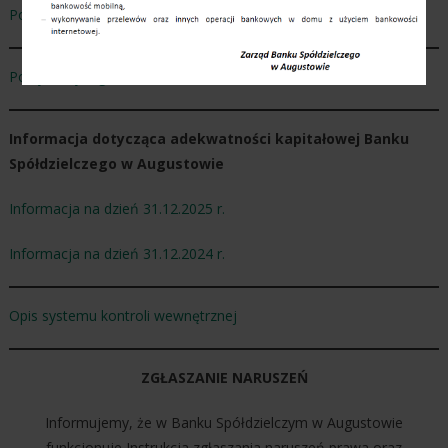
Polityka zarządzania konfliktami interesów
Polityka wynagrodzeń
Informacja dotycząca adekwatności kapitałowej Banku
Spółdzielczego w Augustowie
Informacja na dzień 31.12.2025 r.
Informacja na dzień 31.12.2024 r.
Opis systemu kontroli wewnętrznej
ZGŁASZANIE NARUSZEŃ
Informujemy, że w Banku Spółdzielczym w Augustowie
funkcjonuje Instrukcja zgłaszania naruszeń prawa oraz