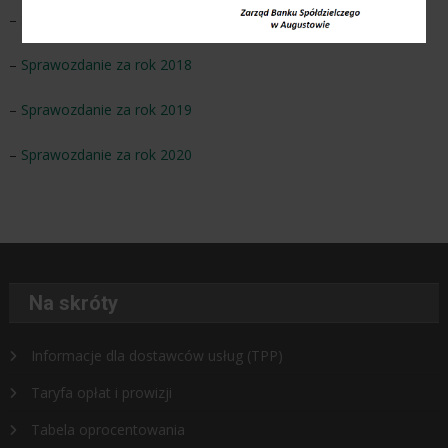
–
Sprawozdanie za rok 2017
–
Sprawozdanie za rok 2018
–
Sprawozdanie za rok 2019
–
Sprawozdanie za rok 2020
Na skróty
Informacje dla dostawców usług (TPP)
Taryfa opłat i prowizji
Tabela oprocentowania